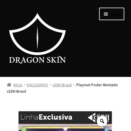
Menu
PERSONALIZAR
Início
EXCLUSIVOS
cEDH Brasil
Playmat Poder Ilimitado
cEDH Brasil
EXCLUSIVOS
PROMOÇÕES
COMO FAZER