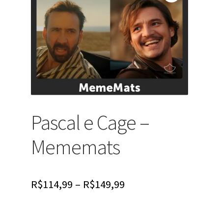
Pascal e Cage –
Mememats
R$
114,99
–
R$
149,99