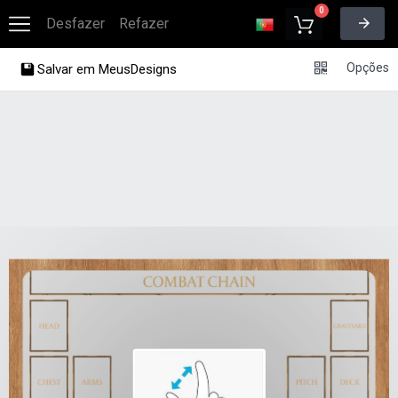
0
Desfazer
Refazer
Opções
Salvar em MeusDesigns