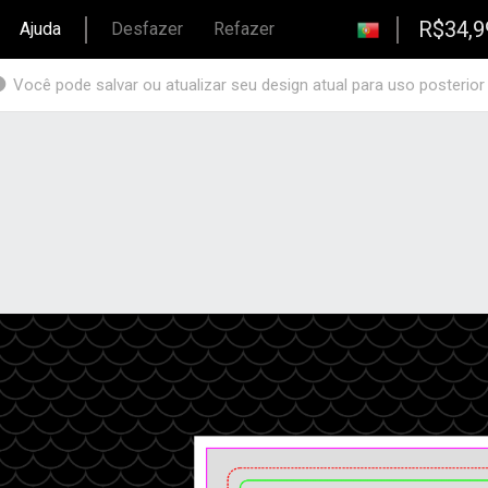
R$34,9
Ajuda
Desfazer
Refazer
Você pode salvar ou atualizar seu design atual para uso posterior