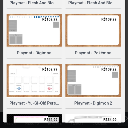
PLEASE SELECT A PRODUCT TO START DESIGNING
Playmat - Flesh And Blood Classic
Playmat - Flesh And Blood Clean
SELECIONAR PRODUTO
R$109,99
R$109,99
Playmat - Digimon
Playmat - Pokémon
R$109,99
R$109,99
Playmat - Yu-Gi-Oh! Personalizado - Dragon Skin
Playmat - Digimon 2
R$64,99
R$34,99
DESIGN
PRODUTO
IMAGENS
FORMAS
CAMADAS
TEXTO